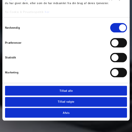
du har givet dem, eller som de har indsamlet fra din brug af deres tjenester.
Se Cookie & Privatlivspolitik
her
Samtykkevalg
Nødvendig
Præferencer
Statistik
Marketing
Tillad alle
Tillad valgte
Afvis