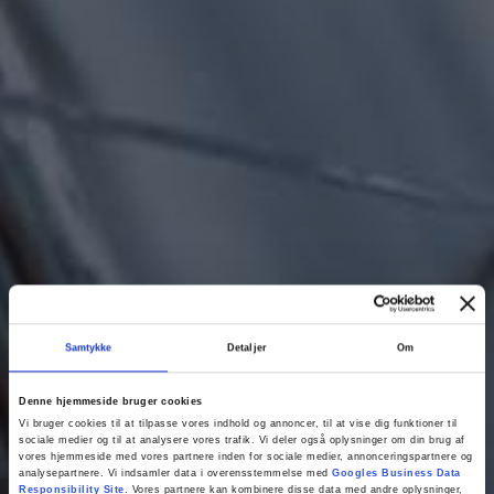
Samtykke
Detaljer
Om
Denne hjemmeside bruger cookies
Vi bruger cookies til at tilpasse vores indhold og annoncer, til at vise dig funktioner til
sociale medier og til at analysere vores trafik. Vi deler også oplysninger om din brug af
vores hjemmeside med vores partnere inden for sociale medier, annonceringspartnere og
analysepartnere. Vi indsamler data i overensstemmelse med
Googles Business Data
Responsibility Site
. Vores partnere kan kombinere disse data med andre oplysninger,