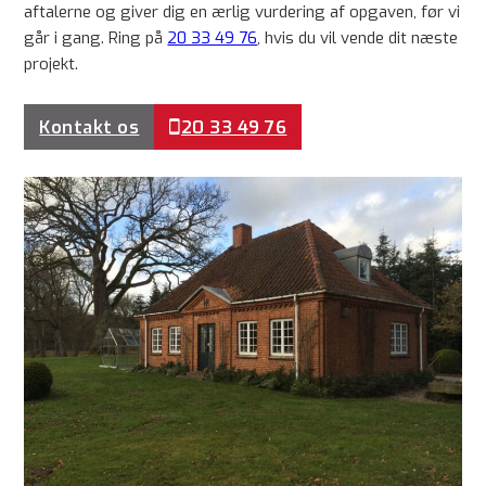
aftalerne og giver dig en ærlig vurdering af opgaven, før vi
går i gang. Ring på
20 33 49 76
, hvis du vil vende dit næste
projekt.
Kontakt os
20 33 49 76