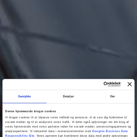
Samtykke
Detaljer
Om
Denne hjemmeside bruger cookies
Vi bruger cookies til at tilpasse vores indhold og annoncer, til at vise dig funktioner til
sociale medier og til at analysere vores trafik. Vi deler også oplysninger om din brug af
vores hjemmeside med vores partnere inden for sociale medier, annonceringspartnere og
analysepartnere. Vi indsamler data i overensstemmelse med
Googles Business Data
Responsibility Site
. Vores partnere kan kombinere disse data med andre oplysninger,