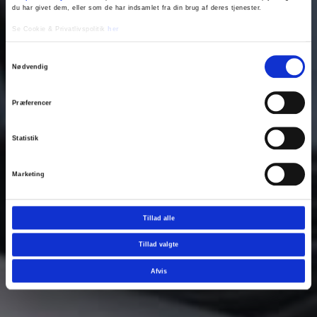
du har givet dem, eller som de har indsamlet fra din brug af deres tjenester.
Se Cookie & Privatlivspolitik
her
Samtykkevalg
Nødvendig
Præferencer
Statistik
Marketing
Tillad alle
Tillad valgte
Afvis