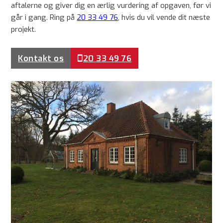
aftalerne og giver dig en ærlig vurdering af opgaven, før vi
går i gang. Ring på
20 33 49 76
, hvis du vil vende dit næste
projekt.
Kontakt os
20 33 49 76